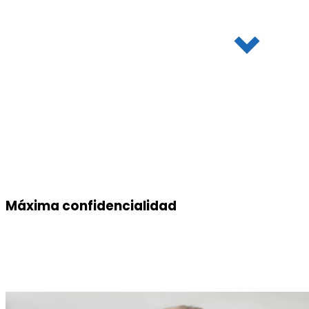
Medicamentos de alto costo
Tu
gestión de medicamentos
estará respaldada por
soluciones
adaptadas a
tus necesidades y diseñadas para
optimizar
cada
aspecto de tu
negocio
.
Máxima confidencialidad
Garantizamos la privacidad de tus datos y
proporcionamos información valiosa para impulsar tu
negocio hacia el éxito.